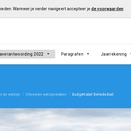
 bieden. Wanneer je verder navigeert accepteer je
de voorwaarden
verantwoording 2022
Paragrafen
Jaarrekening
r en welzijn
Uitvoeren welzijnstaken
Budgettabel Beleidsdoel