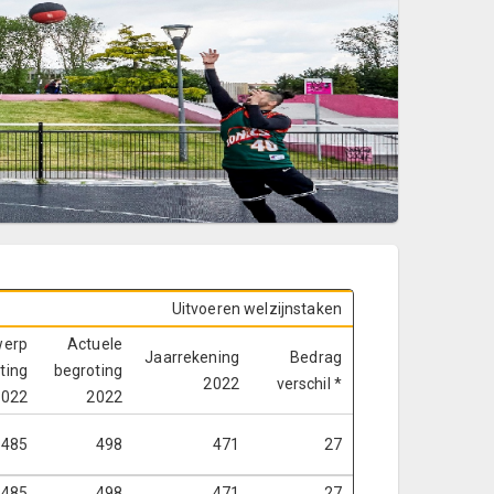
Uitvoeren welzijnstaken
werp
Actuele
Jaarrekening
Bedrag
ting
begroting
2022
verschil *
2022
2022
485
498
471
27
485
498
471
27