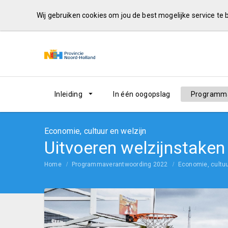
Wij gebruiken cookies om jou de best mogelijke service te
Inleiding
In één oogopslag
Programma
Economie, cultuur en welzijn
Uitvoeren welzijnstaken
Home
Programmaverantwoording 2022
Economie, cultuu