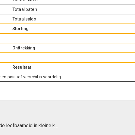
Totaal baten
Totaal saldo
Storting
Onttrekking
Resultaat
een positief verschil is voordelig
Verbeteren van sportvoorzieningen en van de leefbaarheid in kleine kernen