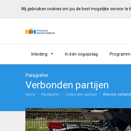
Wij gebruiken cookies om jou de best mogelijke service te
Inleiding
In één oogopslag
Programma
Paragrafen
Verbonden partijen
Home
Paragrafen
Verbonden partijen
Risico's verbond