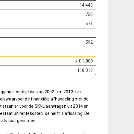
14.443
720
571
592
x € 1.000
118.313
gjarige looptijd die van 2002 t/m 2013 zijn
 en waarvoor de financiële afhandeling met de
st staan er voor de SKNL aanvragen uit 2014 en
staat uit rentekosten, de helft is aflossing. De
l als Last genomen.