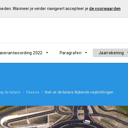
 bieden. Wanneer je verder navigeert accepteer je
de voorwaarden
verantwoording 2022
Paragrafen
Jaarrekening
 op de balans
Passiva
Niet uit de balans blijkende verplichtingen